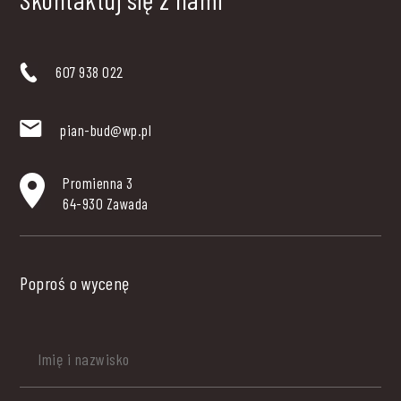
607 938 022
pian-bud@wp.pl
Promienna 3
64-930 Zawada
Poproś o wycenę