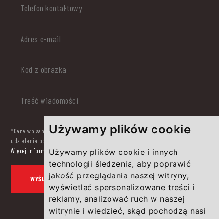
Używamy plików cookie
*Dane wpisane w formularzu kontaktowym będą przetwarzane w celu
udzielenia odpowiedzi na przesłane zapytanie.
Więcej informacji w Polityka Prywatności.
Używamy plików cookie i innych
technologii śledzenia, aby poprawić
jakość przeglądania naszej witryny,
wyświetlać spersonalizowane treści i
reklamy, analizować ruch w naszej
witrynie i wiedzieć, skąd pochodzą nasi