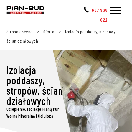
607 938
022
>
>
Strona główna
Oferta
Izolacja poddaszy, stropów,
ścian działowych
Izolacja
poddaszy,
stropów, ścian
działowych
Ocieplenie, izolacje Pianą Pur,
Wełną Mineralną i Celulozą